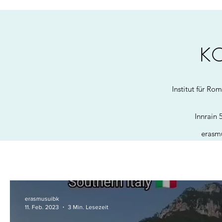
K
Institut für Rom
Innrain 
erasm
erasmusuibk
11. Feb. 2023
3 Min. Lesezeit